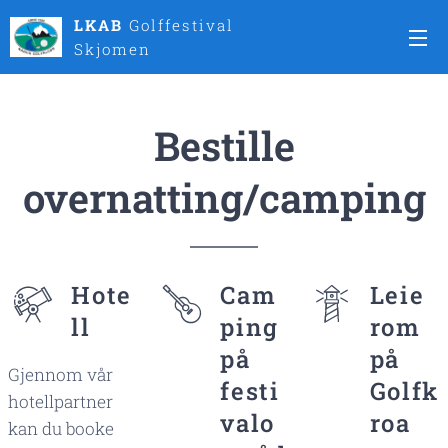
LKAB
Golffestival
Skjomen
Bestille
overnatting/camping
Hote
Cam
Leie
ll
ping
rom
på
på
Gjennom vår
festi
Golfk
hotellpartner
valo
roa
kan du booke