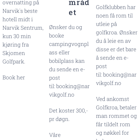
mråd
overnatting på
Golfklubben har
Narvik`s beste
et
noen få rom til
hotell midt i
utleie på
Ønsker du og
Narvik Sentrum,
golfkroa. Ønsker
booke
kun 30 min
du å leie en av
campingvognpl
kjøring fra
disse er det bare
ass eller
Skjomen
å sende en e-
bobilplass kan
Golfpark.
post
du sende en e-
til: booking@nar
Book her
post
vikgolf.no
til: booking@nar
vikgolf.no
Ved ankomst
Golfkroa, betaler
Det koster 300,-
man rommet og
pr døgn.
får tildelt rom
og nøkkel for
Våre